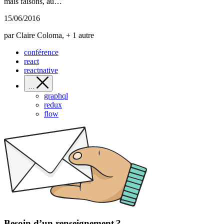
mais faisons, au…
15/06/2016
par Claire Coloma, + 1 autre
conférence
react
reactnative
…
graphql
redux
flow
Besoin d’un renseignement ?