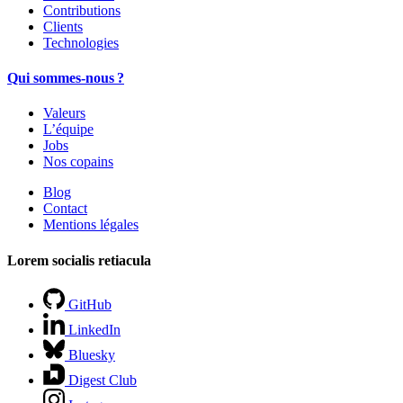
Contributions
Clients
Technologies
Qui sommes-nous ?
Valeurs
L’équipe
Jobs
Nos copains
Blog
Contact
Mentions légales
Lorem socialis retiacula
GitHub
LinkedIn
Bluesky
Digest Club