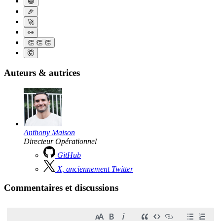
😄
🎉
🚀
👀
👏
👏
👏
🤯
Auteurs & autrices
Anthony Maison
Directeur Opérationnel
GitHub
X, anciennement Twitter
Commentaires et discussions