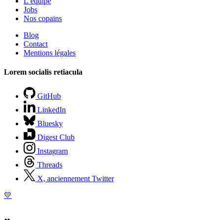
L’équipe
Jobs
Nos copains
Blog
Contact
Mentions légales
Lorem socialis retiacula
GitHub
LinkedIn
Bluesky
Digest Club
Instagram
Threads
X, anciennement Twitter
💛