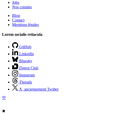
Jobs
Nos copains
Blog
Contact
Mentions légales
Lorem socialis retiacula
GitHub
LinkedIn
Bluesky
Digest Club
Instagram
Threads
X, anciennement Twitter
💛
✖