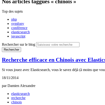
Nos articles
taggués « chinois »
Top des sujets
php
symfony
conférence
elasticsearch
javascript
Rechercher sur le blog
Rechercher
Recherche efficace en Chinois avec Elasti
Si vous jouez avec Elasticsearch, vous le savez déjà (à moins que vous 
18/11/2014
par Damien Alexandre
elasticsearch
recherche
chinois