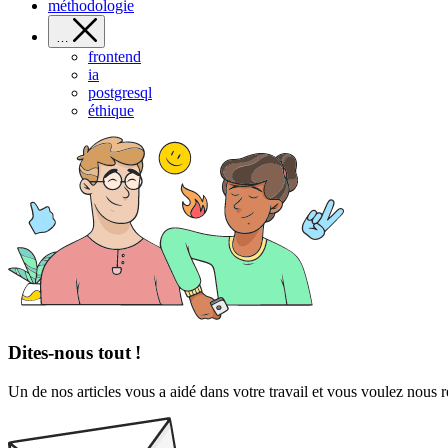
méthodologie
…
frontend
ia
postgresql
éthique
Dites-nous tout !
Un de nos articles vous a aidé dans votre travail et vous voulez nous 