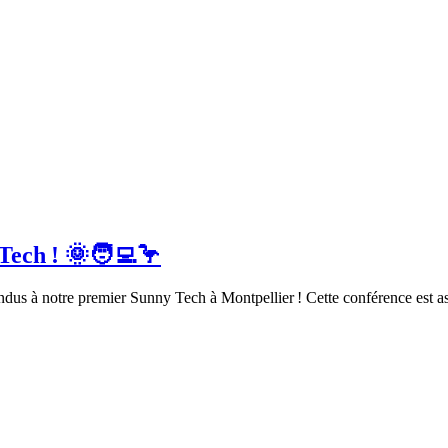
 Tech ! 🌞🧑‍💻🦩
us à notre premier Sunny Tech à Montpellier ! Cette conférence est ass