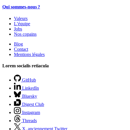
Qui sommes-nous ?
Valeurs
L’équipe
Jobs
Nos copains
Blog
Contact
Mentions légales
Lorem socialis retiacula
GitHub
LinkedIn
Bluesky
Digest Club
Instagram
Threads
X, anciennement Twitter