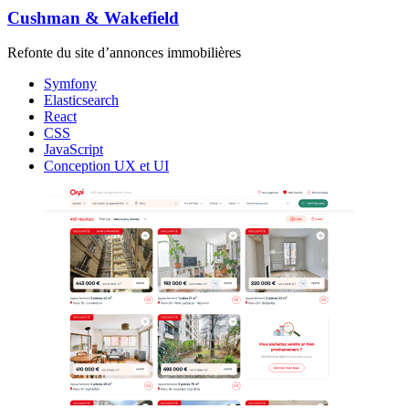
Cushman & Wakefield
Refonte du site d’annonces immobilières
Symfony
Elasticsearch
React
CSS
JavaScript
Conception UX et UI