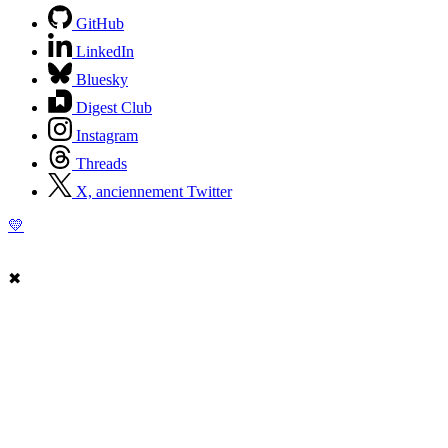
GitHub
LinkedIn
Bluesky
Digest Club
Instagram
Threads
X, anciennement Twitter
💛
✖